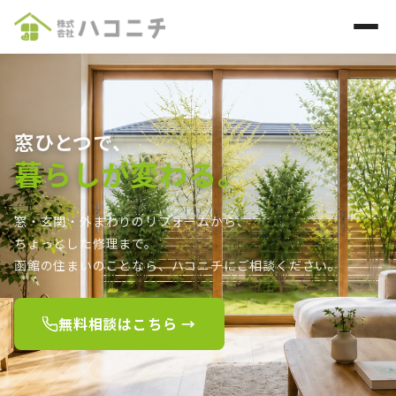
ホーム
施工メニュー
窓ひとつで、
暮らしが変わる。
施工事例
窓・玄関・外まわりのリフォームから、
お知らせ
ちょっとした修理まで。
函館の住まいのことなら、
ハコニチにご相談ください。
会社案内
無料相談はこちら →
お問い合わせ