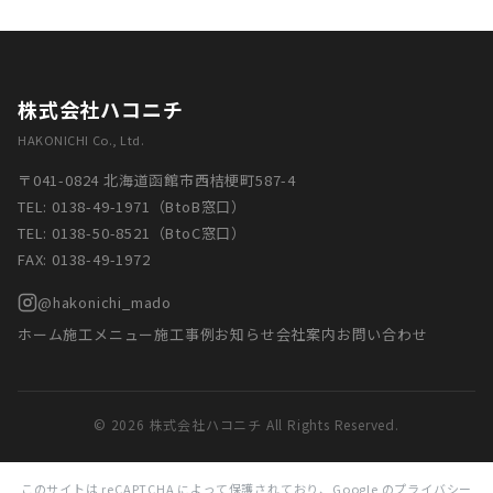
株式会社ハコニチ
HAKONICHI Co., Ltd.
〒041-0824 北海道函館市西桔梗町587-4
TEL:
0138-49-1971
（BtoB窓口）
TEL:
0138-50-8521
（BtoC窓口）
FAX: 0138-49-1972
@hakonichi_mado
ホーム
施工メニュー
施工事例
お知らせ
会社案内
お問い合わせ
© 2026 株式会社ハコニチ All Rights Reserved.
このサイトは reCAPTCHA によって保護されており、Google の
プライバシー